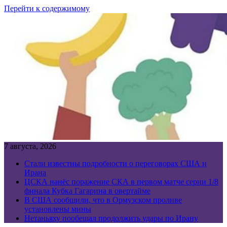
Перейти к содержимому
7 августа, 2026
Стали известны подробности о переговорах США и
Ирана
ЦСКА нанёс поражение СКА в первом матче серии 1/8
финала Кубка Гагарина в овертайме
В США сообщили, что в Ормузском проливе
установлены мины
Нетаньяху пообещал продолжить удары по Ирану