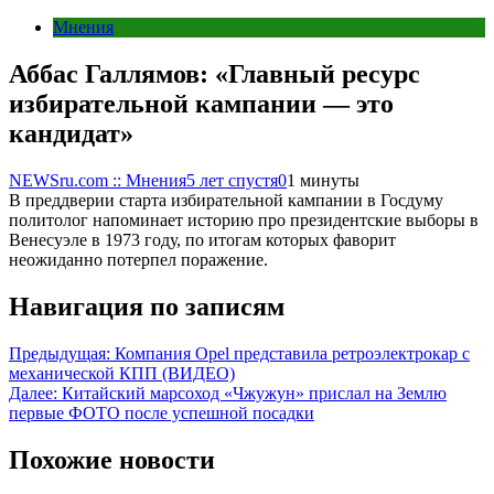
Мнения
Аббас Галлямов: «Главный ресурс
избирательной кампании — это
кандидат»
NEWSru.com :: Мнения
5 лет спустя
0
1 минуты
В преддверии старта избирательной кампании в Госдуму
политолог напоминает историю про президентские выборы в
Венесуэле в 1973 году, по итогам которых фаворит
неожиданно потерпел поражение.
Навигация по записям
Предыдущая:
Компания Opel представила ретроэлектрокар с
механической КПП (ВИДЕО)
Далее:
Китайский марсоход «Чжужун» прислал на Землю
первые ФОТО после успешной посадки
Похожие новости