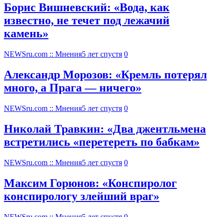
Борис Вишневский: «Вода, как
известно, не течет под лежачий
камень»
NEWSru.com :: Мнения
5 лет спустя
0
Александр Морозов: «Кремль потерял
много, а Прага — ничего»
NEWSru.com :: Мнения
5 лет спустя
0
Николай Травкин: «Два джентльмена
встретились «перетереть по бабкам»
NEWSru.com :: Мнения
5 лет спустя
0
Максим Горюнов: «Конспиролог
конспирологу злейший враг»
NEWSru.com :: Мнения
5 лет спустя
0