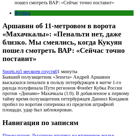
пошел смотреть ВАР: «Сейчас точно поставит»
Футбол
Аршавин об 11-метровом в ворота
«Махачкалы»: «Пенальти нет, даже
близко. Мы смеялись, когда Кукуян
пошел смотреть ВАР: «Сейчас точно
поставит»
Sports.ru
5 месяцев спустя
0
1 минуты
Бывший полузащитник «Зенита» Андрей Аршавин
высказался пенальти в пользу петербуржцев в матче 1-го
раунда полуфинала Пути регионов Фонбет Кубка России
против «Динамо» Махачкала (1:0). В добавленное к первому
тайму время полузащитник петербуржцев Даниил Кондаков
пробил по воротам соперника из пределов штрафной
площади, удар был заблокирован.
Навигация по записям
Предыдущая:
Льготную ипотеку на вторичное жилье