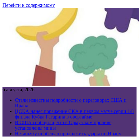
Перейти к содержимому
6 августа, 2026
Стали известны подробности о переговорах США и
Ирана
ЦСКА нанёс поражение СКА в первом матче серии 1/8
финала Кубка Гагарина в овертайме
В США сообщили, что в Ормузском проливе
установлены мины
Нетаньяху пообещал продолжить удары по Ирану