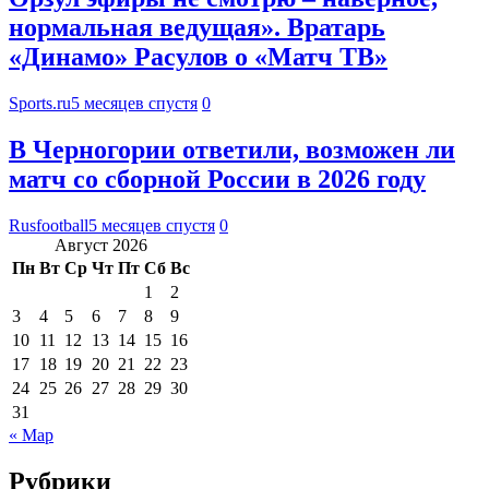
нормальная ведущая». Вратарь
«Динамо» Расулов о «Матч ТВ»
Sports.ru
5 месяцев спустя
0
В Черногории ответили, возможен ли
матч со сборной России в 2026 году
Rusfootball
5 месяцев спустя
0
Август 2026
Пн
Вт
Ср
Чт
Пт
Сб
Вс
1
2
3
4
5
6
7
8
9
10
11
12
13
14
15
16
17
18
19
20
21
22
23
24
25
26
27
28
29
30
31
« Мар
Рубрики