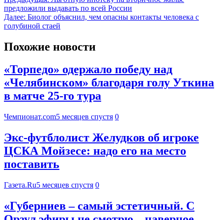
предложили выдавать по всей России
Далее:
Биолог объяснил, чем опасны контакты человека с
голубиной стаей
Похожие новости
«Торпедо» одержало победу над
«Челябинском» благодаря голу Уткина
в матче 25-го тура
Чемпионат.com
5 месяцев спустя
0
Экс-футблолист Желудков об игроке
ЦСКА Мойзесе: надо его на место
поставить
Газета.Ru
5 месяцев спустя
0
«Губерниев – самый эстетичный. С
Орзул эфиры не смотрю – наверное,