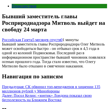
Происшествия
Бывший заместитель главы
Росприроднадзора Митволь выйдет на
свободу 24 марта
Российская Газета
5 месяцев спустя
0
1 минуты
Бывший заместитель главы Росприроднадзора Олег Митволь
может освободиться быстро - он отбывал срок в 4,5 года в
одной из колоний Подмосковья. Последний раз в
информационном пространстве бывший чиновник появлялся
осенью прошлого года. Тогда стало известно, что Олегу
Митволю было отказано в смягчении наказания.
Навигация по записям
Предыдущая:
СК обвинил топ-менеджеров в хищении 135
миллионов рублей у Минобороны
Далее:
Посол Келин: «зонтик» Лондона показал свою
бесполезность на Ближнем Востоке