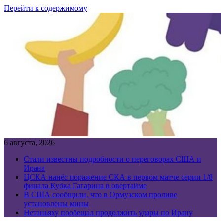
Перейти к содержимому
6 августа, 2026
Стали известны подробности о переговорах США и
Ирана
ЦСКА нанёс поражение СКА в первом матче серии 1/8
финала Кубка Гагарина в овертайме
В США сообщили, что в Ормузском проливе
установлены мины
Нетаньяху пообещал продолжить удары по Ирану