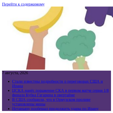
Перейти к содержимому
7 августа, 2026
Стали известны подробности о переговорах США и
Ирана
ЦСКА нанёс поражение СКА в первом матче серии 1/8
финала Кубка Гагарина в овертайме
В США сообщили, что в Ормузском проливе
установлены мины
Нетаньяху пообещал продолжить удары по Ирану