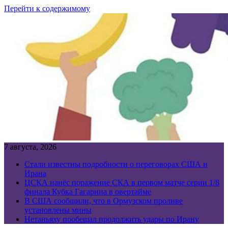
Перейти к содержимому
7 августа, 2026
Стали известны подробности о переговорах США и
Ирана
ЦСКА нанёс поражение СКА в первом матче серии 1/8
финала Кубка Гагарина в овертайме
В США сообщили, что в Ормузском проливе
установлены мины
Нетаньяху пообещал продолжить удары по Ирану