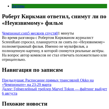
Актеры
Роберт Киркман ответил, снимут ли по
«Неуязвимому» фильм
Чемпионат.com
5 месяцев спустя
0
1 минуты
Во время разговора с Робертом Киркманом журналист
ScreenRant спросил, планируется ли снять по «Неуязвимому»
полнометражный фильм. Именно не мультфильм, а
полноценную картину, в которой снимутся реальные актёры.
На вопрос автор комиксов не стал отвечать положительно или
отрицательно.
Навигация по записям
Предыдущая:
Расписание прямых трансляций Okko на
«Чемпионате» на 23-29 марта
Далее:
Геймплейный трейлер Marvel Tokon — файтинг выйдет
6 августа
Похожие новости