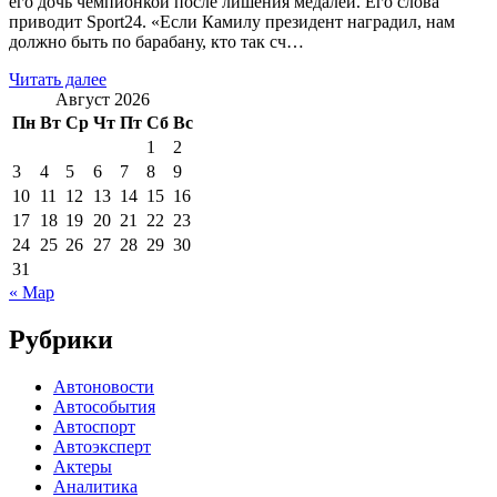
его дочь чемпионкой после лишения медалей. Его слова
приводит Sport24. «Если Камилу президент наградил, нам
должно быть по барабану, кто так сч…
Читать далее
Август 2026
Пн
Вт
Ср
Чт
Пт
Сб
Вс
1
2
3
4
5
6
7
8
9
10
11
12
13
14
15
16
17
18
19
20
21
22
23
24
25
26
27
28
29
30
31
« Мар
Рубрики
Автоновости
Автособытия
Автоспорт
Автоэксперт
Актеры
Аналитика