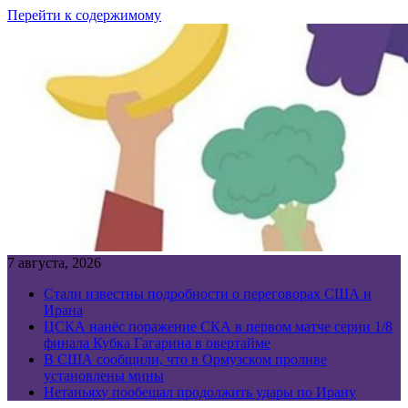
Перейти к содержимому
7 августа, 2026
Стали известны подробности о переговорах США и
Ирана
ЦСКА нанёс поражение СКА в первом матче серии 1/8
финала Кубка Гагарина в овертайме
В США сообщили, что в Ормузском проливе
установлены мины
Нетаньяху пообещал продолжить удары по Ирану