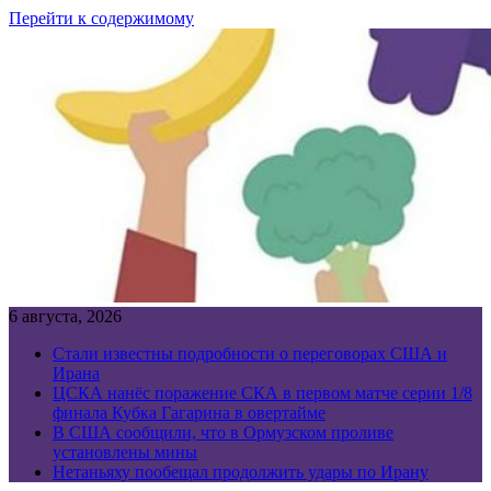
Перейти к содержимому
6 августа, 2026
Стали известны подробности о переговорах США и
Ирана
ЦСКА нанёс поражение СКА в первом матче серии 1/8
финала Кубка Гагарина в овертайме
В США сообщили, что в Ормузском проливе
установлены мины
Нетаньяху пообещал продолжить удары по Ирану