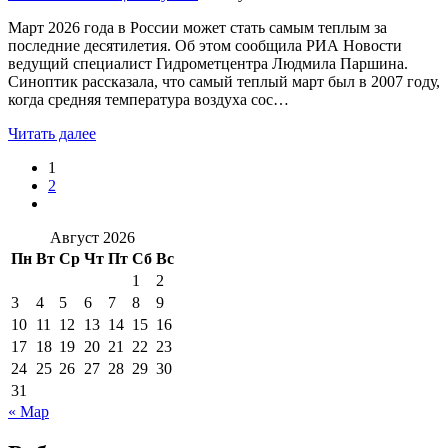
Март 2026 года в России может стать самым теплым за
последние десятилетия. Об этом сообщила РИА Новости
ведущий специалист Гидрометцентра Людмила Паршина.
Синоптик рассказала, что самый теплый март был в 2007 году,
когда средняя температура воздуха сос…
Читать далее
1
2
Август 2026
Пн
Вт
Ср
Чт
Пт
Сб
Вс
1
2
3
4
5
6
7
8
9
10
11
12
13
14
15
16
17
18
19
20
21
22
23
24
25
26
27
28
29
30
31
« Мар