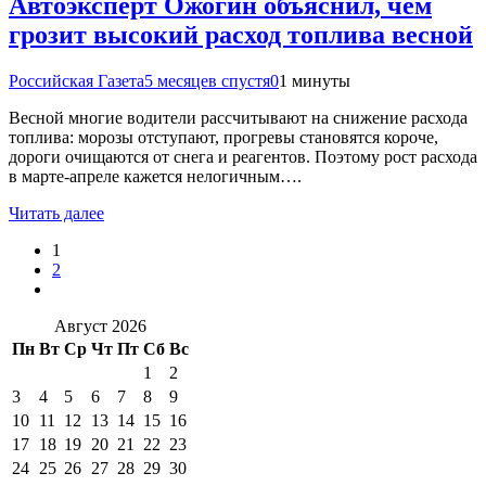
Автоэксперт Ожогин объяснил, чем
грозит высокий расход топлива весной
Российская Газета
5 месяцев спустя
0
1 минуты
Весной многие водители рассчитывают на снижение расхода
топлива: морозы отступают, прогревы становятся короче,
дороги очищаются от снега и реагентов. Поэтому рост расхода
в марте-апреле кажется нелогичным….
Читать далее
1
2
Август 2026
Пн
Вт
Ср
Чт
Пт
Сб
Вс
1
2
3
4
5
6
7
8
9
10
11
12
13
14
15
16
17
18
19
20
21
22
23
24
25
26
27
28
29
30