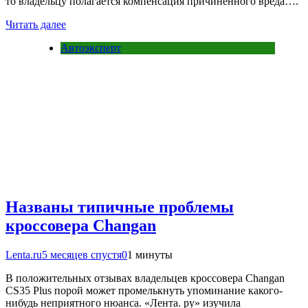
то владельцу полагается компенсация причиненного вреда….
Читать далее
Автоэксперт
Названы типичные проблемы
кроссовера Changan
Lenta.ru
5 месяцев спустя
0
1 минуты
В положительных отзывах владельцев кроссовера Changan
CS35 Plus порой может промелькнуть упоминание какого-
нибудь неприятного нюанса. «Лента. ру» изучила