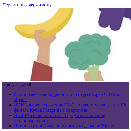
Перейти к содержимому
6 августа, 2026
Стали известны подробности о переговорах США и
Ирана
ЦСКА нанёс поражение СКА в первом матче серии 1/8
финала Кубка Гагарина в овертайме
В США сообщили, что в Ормузском проливе
установлены мины
Нетаньяху пообещал продолжить удары по Ирану