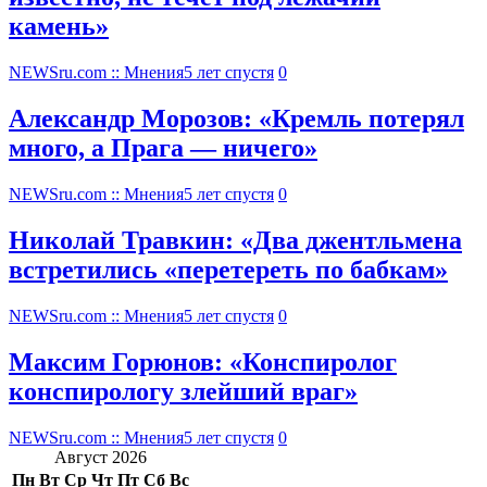
камень»
NEWSru.com :: Мнения
5 лет спустя
0
Александр Морозов: «Кремль потерял
много, а Прага — ничего»
NEWSru.com :: Мнения
5 лет спустя
0
Николай Травкин: «Два джентльмена
встретились «перетереть по бабкам»
NEWSru.com :: Мнения
5 лет спустя
0
Максим Горюнов: «Конспиролог
конспирологу злейший враг»
NEWSru.com :: Мнения
5 лет спустя
0
Август 2026
Пн
Вт
Ср
Чт
Пт
Сб
Вс