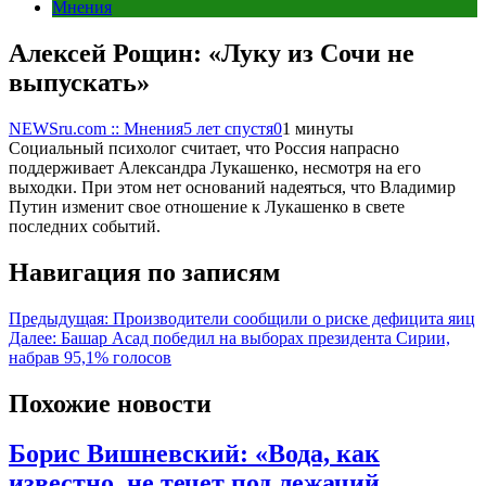
Мнения
Алексей Рощин: «Луку из Сочи не
выпускать»
NEWSru.com :: Мнения
5 лет спустя
0
1 минуты
Социальный психолог считает, что Россия напрасно
поддерживает Александра Лукашенко, несмотря на его
выходки. При этом нет оснований надеяться, что Владимир
Путин изменит свое отношение к Лукашенко в свете
последних событий.
Навигация по записям
Предыдущая:
Производители сообщили о риске дефицита яиц
Далее:
Башар Асад победил на выборах президента Сирии,
набрав 95,1% голосов
Похожие новости
Борис Вишневский: «Вода, как
известно, не течет под лежачий