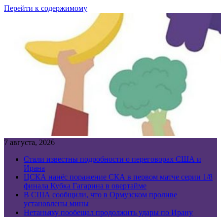
Перейти к содержимому
7 августа, 2026
Стали известны подробности о переговорах США и
Ирана
ЦСКА нанёс поражение СКА в первом матче серии 1/8
финала Кубка Гагарина в овертайме
В США сообщили, что в Ормузском проливе
установлены мины
Нетаньяху пообещал продолжить удары по Ирану