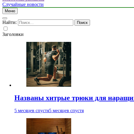
Случайные новости
Меню
Найти:
Заголовки
Названы хитрые трюки для наращи
5 месяцев спустя
5 месяцев спустя