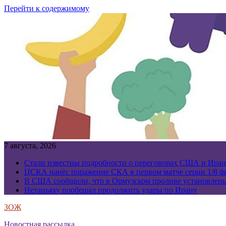
Перейти к содержимому
7 августа, 2026
Стали известны подробности о переговорах США и Иран
ЦСКА нанёс поражение СКА в первом матче серии 1/8 фи
В США сообщили, что в Ормузском проливе установлен
Нетаньяху пообещал продолжить удары по Ирану
ЗОЖ
Новостная рассылка