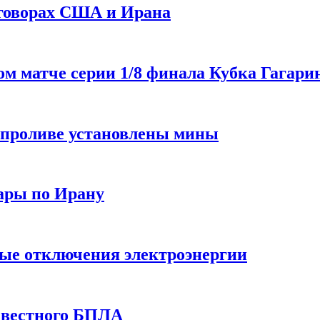
еговорах США и Ирана
 матче серии 1/8 финала Кубка Гагарин
 проливе установлены мины
ары по Ирану
ные отключения электроэнергии
звестного БПЛА