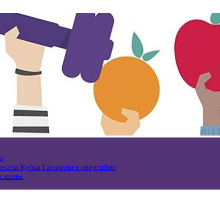
а
нала Кубка Гагарина в овертайме
ы мины