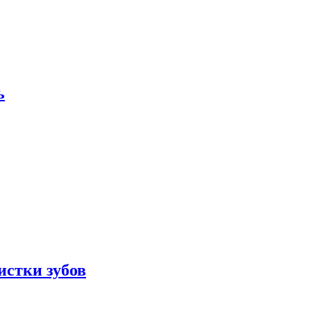
ь
истки зубов