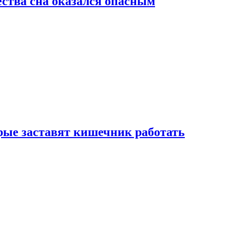
ства сна оказался опасным
рые заставят кишечник работать