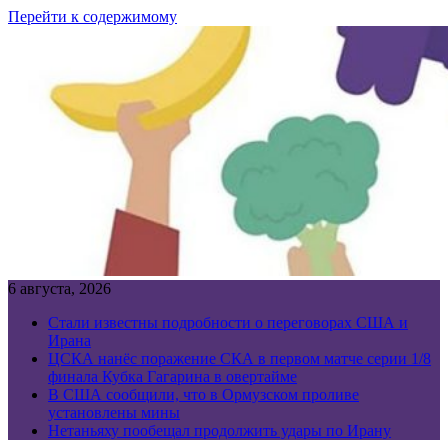
Перейти к содержимому
6 августа, 2026
Стали известны подробности о переговорах США и
Ирана
ЦСКА нанёс поражение СКА в первом матче серии 1/8
финала Кубка Гагарина в овертайме
В США сообщили, что в Ормузском проливе
установлены мины
Нетаньяху пообещал продолжить удары по Ирану