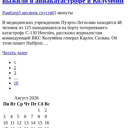
выжили в авиакатастрофе в Колумбии
Рамблер
5 месяцев спустя
0
1 минуты
В медицинских учреждениях Пуэрто-Легисамо находятся 48
человек из 125 находившихся на борту потерпевшего
катастрофу C-130 Hercules, рассказал журналистам
командующий ВКС Колумбии генерал Карлос Сильва. Об
этом пишет Huffpost….
Читать далее
1
2
3
…
16
Август 2026
Пн
Вт
Ср
Чт
Пт
Сб
Вс
1
2
3
4
5
6
7
8
9
10
11
12
13
14
15
16