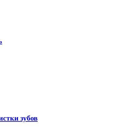
ь
истки зубов