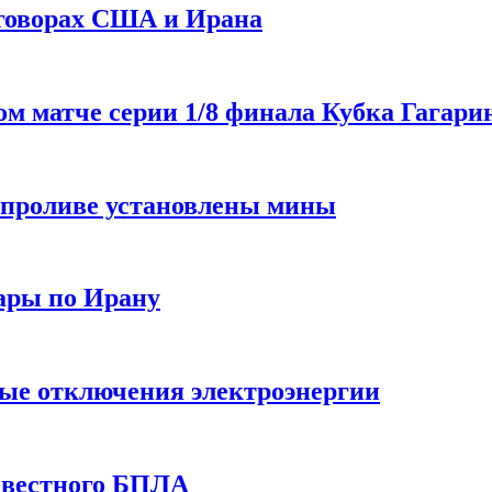
еговорах США и Ирана
 матче серии 1/8 финала Кубка Гагарин
 проливе установлены мины
ары по Ирану
ные отключения электроэнергии
звестного БПЛА