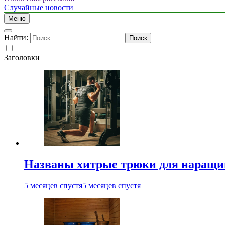
Случайные новости
Меню
Найти:
Заголовки
Названы хитрые трюки для наращи
5 месяцев спустя
5 месяцев спустя