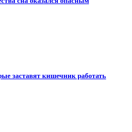
ства сна оказался опасным
рые заставят кишечник работать