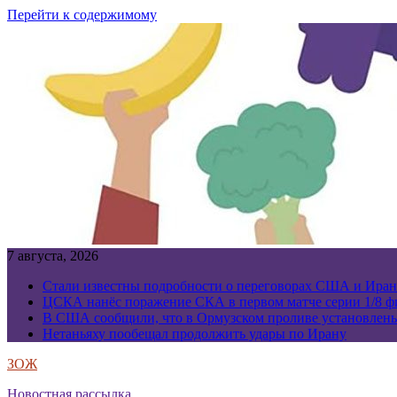
Перейти к содержимому
7 августа, 2026
Стали известны подробности о переговорах США и Иран
ЦСКА нанёс поражение СКА в первом матче серии 1/8 фи
В США сообщили, что в Ормузском проливе установлен
Нетаньяху пообещал продолжить удары по Ирану
ЗОЖ
Новостная рассылка