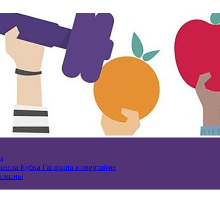
а
нала Кубка Гагарина в овертайме
ы мины