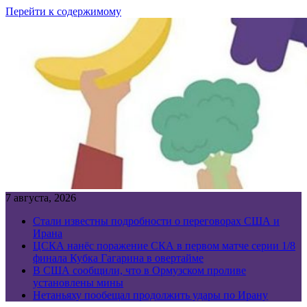
Перейти к содержимому
7 августа, 2026
Стали известны подробности о переговорах США и
Ирана
ЦСКА нанёс поражение СКА в первом матче серии 1/8
финала Кубка Гагарина в овертайме
В США сообщили, что в Ормузском проливе
установлены мины
Нетаньяху пообещал продолжить удары по Ирану