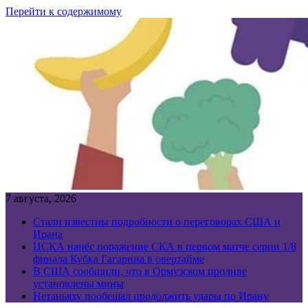
Перейти к содержимому
7 августа, 2026
Стали известны подробности о переговорах США и
Ирана
ЦСКА нанёс поражение СКА в первом матче серии 1/8
финала Кубка Гагарина в овертайме
В США сообщили, что в Ормузском проливе
установлены мины
Нетаньяху пообещал продолжить удары по Ирану