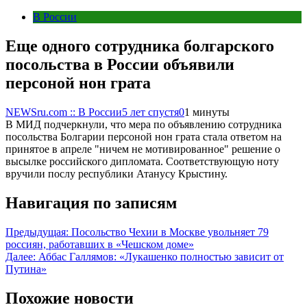
В России
Еще одного сотрудника болгарского
посольства в России объявили
персоной нон грата
NEWSru.com :: В России
5 лет спустя
0
1 минуты
В МИД подчеркнули, что мера по объявлению сотрудника
посольства Болгарии персоной нон грата стала ответом на
принятое в апреле "ничем не мотивированное" решение о
высылке российского дипломата. Соответствующую ноту
вручили послу республики Атанусу Крыстину.
Навигация по записям
Предыдущая:
Посольство Чехии в Москве увольняет 79
россиян, работавших в «Чешском доме»
Далее:
Аббас Галлямов: «Лукашенко полностью зависит от
Путина»
Похожие новости