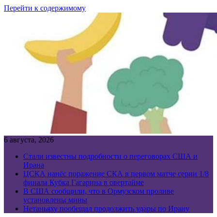
Перейти к содержимому
6 августа, 2026
Стали известны подробности о переговорах США и
Ирана
ЦСКА нанёс поражение СКА в первом матче серии 1/8
финала Кубка Гагарина в овертайме
В США сообщили, что в Ормузском проливе
установлены мины
Нетаньяху пообещал продолжить удары по Ирану