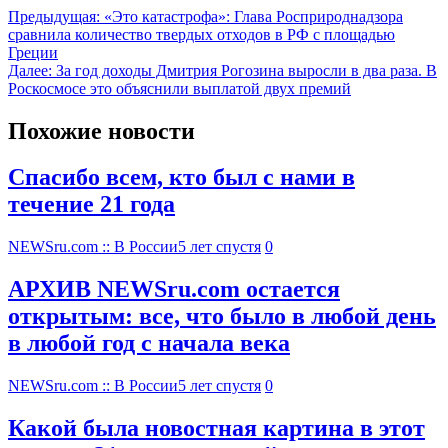
Предыдущая:
«Это катастрофа»: Глава Росприроднадзора
сравнила количество твердых отходов в РФ с площадью
Греции
Далее:
За год доходы Дмитрия Рогозина выросли в два раза. В
Роскосмосе это объяснили выплатой двух премий
Похожие новости
Спасибо всем, кто был с нами в
течение 21 года
NEWSru.com :: В России
5 лет спустя
0
АРХИВ NEWSru.com остается
открытым: все, что было в любой день
в любой год с начала века
NEWSru.com :: В России
5 лет спустя
0
Какой была новостная картина в этот