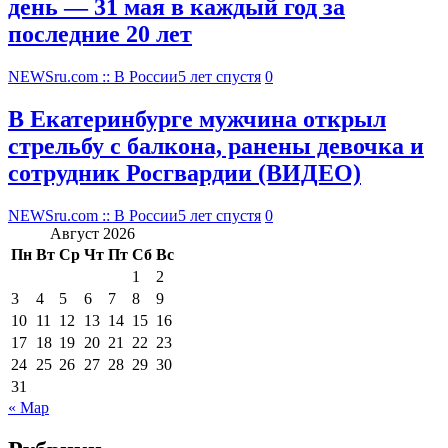
день — 31 мая в каждый год за
последние 20 лет
NEWSru.com :: В России
5 лет спустя
0
В Екатеринбурге мужчина открыл
стрельбу с балкона, ранены девочка и
сотрудник Росгвардии (ВИДЕО)
NEWSru.com :: В России
5 лет спустя
0
Август 2026
Пн
Вт
Ср
Чт
Пт
Сб
Вс
1
2
3
4
5
6
7
8
9
10
11
12
13
14
15
16
17
18
19
20
21
22
23
24
25
26
27
28
29
30
31
« Мар