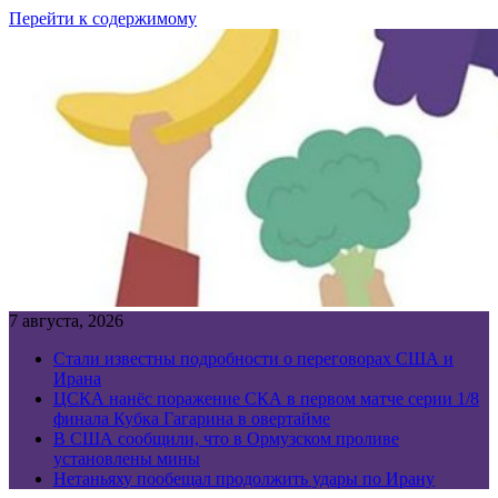
Перейти к содержимому
7 августа, 2026
Стали известны подробности о переговорах США и
Ирана
ЦСКА нанёс поражение СКА в первом матче серии 1/8
финала Кубка Гагарина в овертайме
В США сообщили, что в Ормузском проливе
установлены мины
Нетаньяху пообещал продолжить удары по Ирану