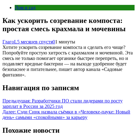
Дом и сад
Как ускорить созревание компоста:
простая смесь крахмала и мочевины
ГлагоL
5 месяцев спустя
0
1 минуты
Хотите ускорить созревание компоста и сделать его чище?
Попробуйте простую хитрость с крахмалом и мочевиной. Эта
смесь не только помогает органике быстрее перепреть, но и
подавляет вредные бактерии — на выходе удобрение будет
безопаснее и питательнее, пишет автор канала «Садовые
фантазии».
Навигация по записям
Предыдущая:
Разработчики ПО стали лидерами по росту
зарплат в России за 2025 год
Далее:
Сэди Синк назвала съёмки в «Человеке-пауке: Новый
день» самыми «спокойными» за карьеру
Похожие новости