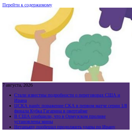
Перейти к содержимому
7 августа, 2026
Стали известны подробности о переговорах США и
Ирана
ЦСКА нанёс поражение СКА в первом матче серии 1/8
финала Кубка Гагарина в овертайме
В США сообщили, что в Ормузском проливе
установлены мины
Нетаньяху пообещал продолжить удары по Ирану