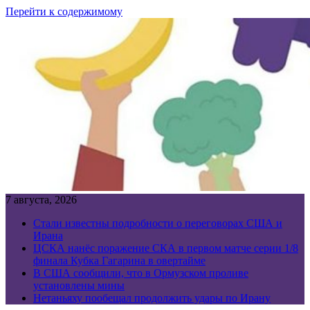
Перейти к содержимому
7 августа, 2026
Стали известны подробности о переговорах США и
Ирана
ЦСКА нанёс поражение СКА в первом матче серии 1/8
финала Кубка Гагарина в овертайме
В США сообщили, что в Ормузском проливе
установлены мины
Нетаньяху пообещал продолжить удары по Ирану