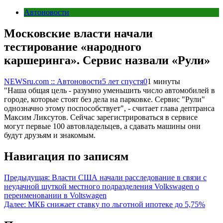
Автоновости
Московские власти начали
тестирование «народного
каршеринга». Сервис назвали «Рули»
NEWSru.com :: Автоновости
5 лет спустя
0
1 минуты
"Наша общая цель - разумно уменьшить число автомобилей в
городе, которые стоят без дела на парковке. Сервис "Рули"
однозначно этому поспособствует", - считает глава дептранса
Максим Ликсутов. Сейчас зарегистрироваться в сервисе
могут первые 100 автовладельцев, а сдавать машины они
будут друзьям и знакомым.
Навигация по записям
Предыдущая:
Власти США начали расследование в связи с
неудачной шуткой местного подразделения Volkswagen о
переименовании в Voltswagen
Далее:
МКБ снижает ставку по льготной ипотеке до 5,75%