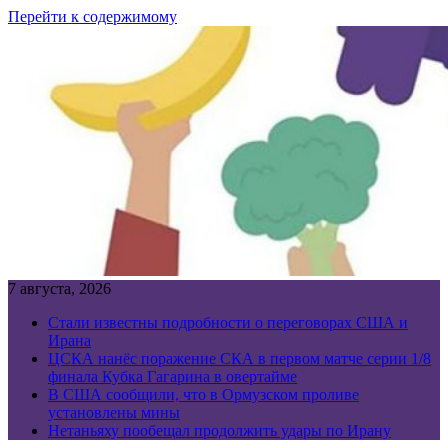
Перейти к содержимому
7 августа, 2026
Стали известны подробности о переговорах США и
Ирана
ЦСКА нанёс поражение СКА в первом матче серии 1/8
финала Кубка Гагарина в овертайме
В США сообщили, что в Ормузском проливе
установлены мины
Нетаньяху пообещал продолжить удары по Ирану