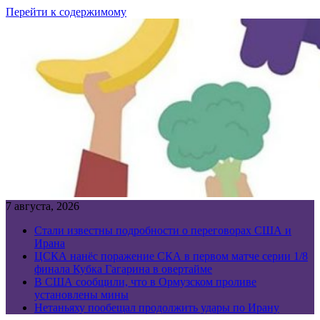
Перейти к содержимому
7 августа, 2026
Стали известны подробности о переговорах США и
Ирана
ЦСКА нанёс поражение СКА в первом матче серии 1/8
финала Кубка Гагарина в овертайме
В США сообщили, что в Ормузском проливе
установлены мины
Нетаньяху пообещал продолжить удары по Ирану