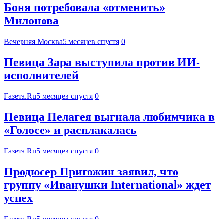
Боня потребовала «отменить»
Милонова
Вечерняя Москва
5 месяцев спустя
0
Певица Зара выступила против ИИ-
исполнителей
Газета.Ru
5 месяцев спустя
0
Певица Пелагея выгнала любимчика в
«Голосе» и расплакалась
Газета.Ru
5 месяцев спустя
0
Продюсер Пригожин заявил, что
группу «Иванушки International» ждет
успех
Газета.Ru
5 месяцев спустя
0