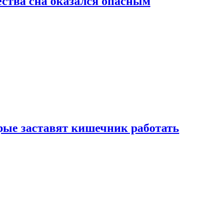
ства сна оказался опасным
рые заставят кишечник работать