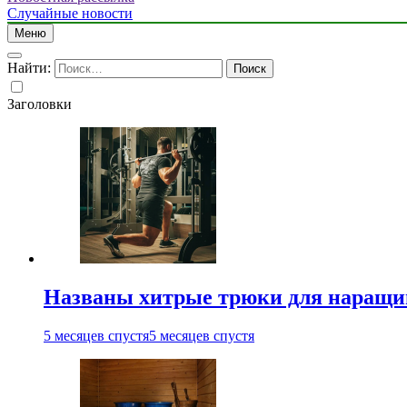
Случайные новости
Меню
Найти:
Заголовки
Названы хитрые трюки для наращи
5 месяцев спустя
5 месяцев спустя