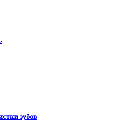
ь
истки зубов