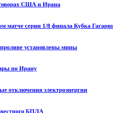
еговорах США и Ирана
 матче серии 1/8 финала Кубка Гагарин
 проливе установлены мины
ары по Ирану
ные отключения электроэнергии
звестного БПЛА