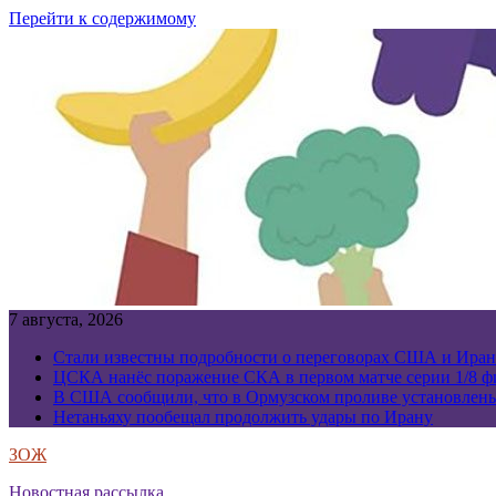
Перейти к содержимому
7 августа, 2026
Стали известны подробности о переговорах США и Иран
ЦСКА нанёс поражение СКА в первом матче серии 1/8 фи
В США сообщили, что в Ормузском проливе установлен
Нетаньяху пообещал продолжить удары по Ирану
ЗОЖ
Новостная рассылка