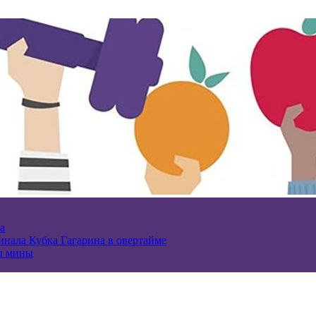
а
нала Кубка Гагарина в овертайме
ы мины