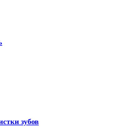
ь
истки зубов