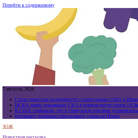
Перейти к содержимому
7 августа, 2026
Стали известны подробности о переговорах США и Иран
ЦСКА нанёс поражение СКА в первом матче серии 1/8 фи
В США сообщили, что в Ормузском проливе установлен
Нетаньяху пообещал продолжить удары по Ирану
ЗОЖ
Новостная рассылка