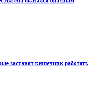
ства сна оказался опасным
рые заставят кишечник работать