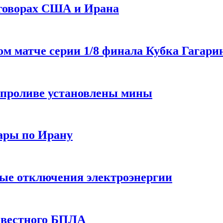
еговорах США и Ирана
 матче серии 1/8 финала Кубка Гагарин
 проливе установлены мины
ары по Ирану
ные отключения электроэнергии
звестного БПЛА