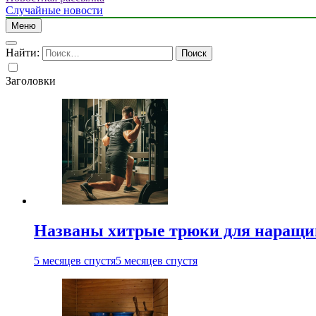
Случайные новости
Меню
Найти:
Заголовки
Названы хитрые трюки для наращи
5 месяцев спустя
5 месяцев спустя