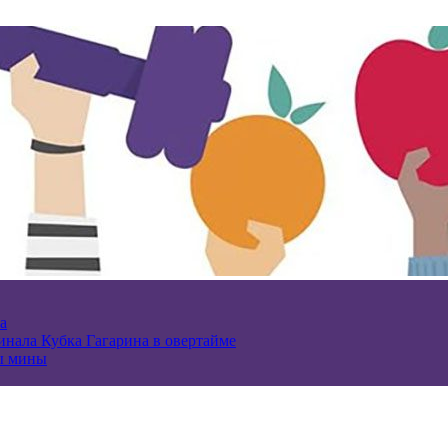
а
нала Кубка Гагарина в овертайме
ы мины