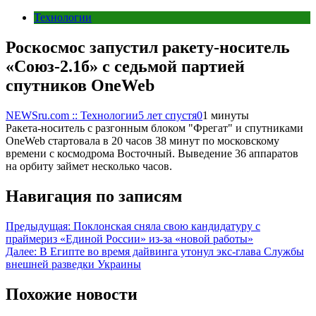
Технологии
Роскосмос запустил ракету-носитель
«Союз-2.1б» с седьмой партией
спутников OneWeb
NEWSru.com :: Технологии
5 лет спустя
0
1 минуты
Ракета-носитель с разгонным блоком "Фрегат" и спутниками
OneWeb стартовала в 20 часов 38 минут по московскому
времени с космодрома Восточный. Выведение 36 аппаратов
на орбиту займет несколько часов.
Навигация по записям
Предыдущая:
Поклонская сняла свою кандидатуру с
праймериз «Единой России» из-за «новой работы»
Далее:
В Египте во время дайвинга утонул экс-глава Службы
внешней разведки Украины
Похожие новости