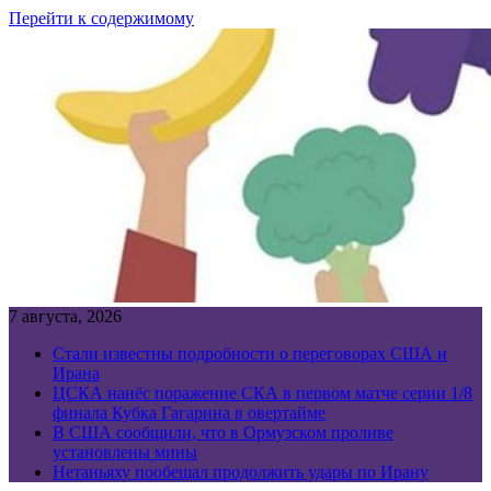
Перейти к содержимому
7 августа, 2026
Стали известны подробности о переговорах США и
Ирана
ЦСКА нанёс поражение СКА в первом матче серии 1/8
финала Кубка Гагарина в овертайме
В США сообщили, что в Ормузском проливе
установлены мины
Нетаньяху пообещал продолжить удары по Ирану