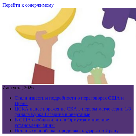
Перейти к содержимому
7 августа, 2026
Стали известны подробности о переговорах США и
Ирана
ЦСКА нанёс поражение СКА в первом матче серии 1/8
финала Кубка Гагарина в овертайме
В США сообщили, что в Ормузском проливе
установлены мины
Нетаньяху пообещал продолжить удары по Ирану