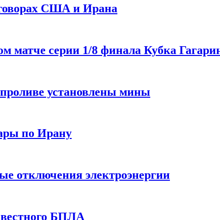
еговорах США и Ирана
 матче серии 1/8 финала Кубка Гагарин
 проливе установлены мины
ары по Ирану
ные отключения электроэнергии
звестного БПЛА