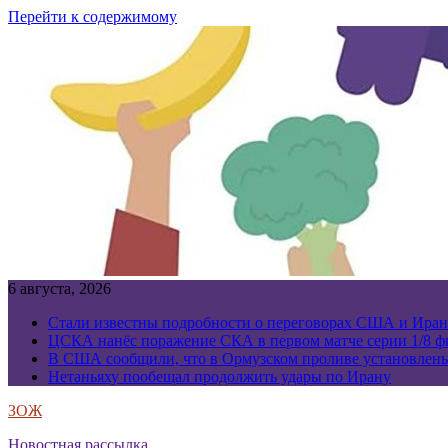
Перейти к содержимому
6 августа, 2026
Стали известны подробности о переговорах США и Иран
ЦСКА нанёс поражение СКА в первом матче серии 1/8 фи
В США сообщили, что в Ормузском проливе установлен
Нетаньяху пообещал продолжить удары по Ирану
ЗОЖ
Новостная рассылка