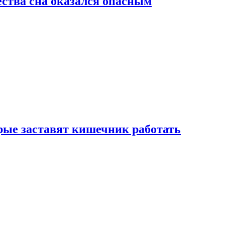
ства сна оказался опасным
рые заставят кишечник работать