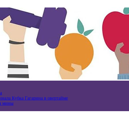
а
нала Кубка Гагарина в овертайме
ы мины