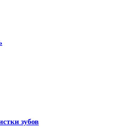
ь
истки зубов