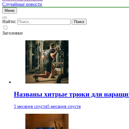
Случайные новости
Меню
Найти:
Заголовки
Названы хитрые трюки для наращи
5 месяцев спустя
5 месяцев спустя