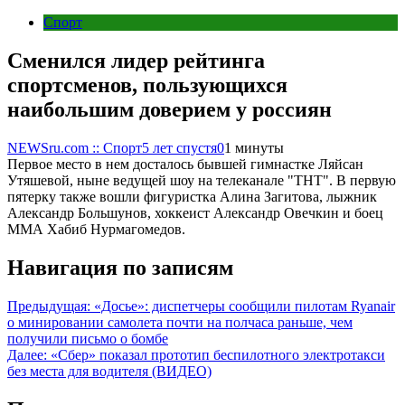
Спорт
Сменился лидер рейтинга
спортсменов, пользующихся
наибольшим доверием у россиян
NEWSru.com :: Спорт
5 лет спустя
0
1 минуты
Первое место в нем досталось бывшей гимнастке Ляйсан
Утяшевой, ныне ведущей шоу на телеканале "ТНТ". В первую
пятерку также вошли фигуристка Алина Загитова, лыжник
Александр Большунов, хоккеист Александр Овечкин и боец
ММА Хабиб Нурмагомедов.
Навигация по записям
Предыдущая:
«Досье»: диспетчеры сообщили пилотам Ryanair
о минировании самолета почти на полчаса раньше, чем
получили письмо о бомбе
Далее:
«Сбер» показал прототип беспилотного электротакси
без места для водителя (ВИДЕО)