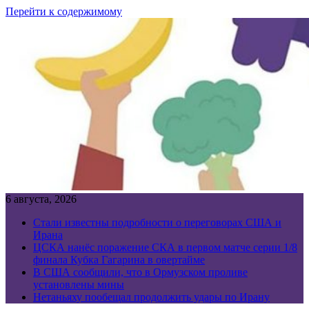
Перейти к содержимому
6 августа, 2026
Стали известны подробности о переговорах США и
Ирана
ЦСКА нанёс поражение СКА в первом матче серии 1/8
финала Кубка Гагарина в овертайме
В США сообщили, что в Ормузском проливе
установлены мины
Нетаньяху пообещал продолжить удары по Ирану