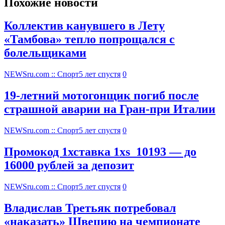
Похожие новости
Коллектив канувшего в Лету
«Тамбова» тепло попрощался с
болельщиками
NEWSru.com :: Спорт
5 лет спустя
0
19-летний мотогонщик погиб после
страшной аварии на Гран-при Италии
NEWSru.com :: Спорт
5 лет спустя
0
Промокод 1хставка 1xs_10193 — до
16000 рублей за депозит
NEWSru.com :: Спорт
5 лет спустя
0
Владислав Третьяк потребовал
«наказать» Швецию на чемпионате