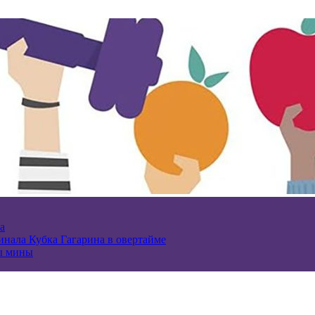
а
нала Кубка Гагарина в овертайме
ы мины