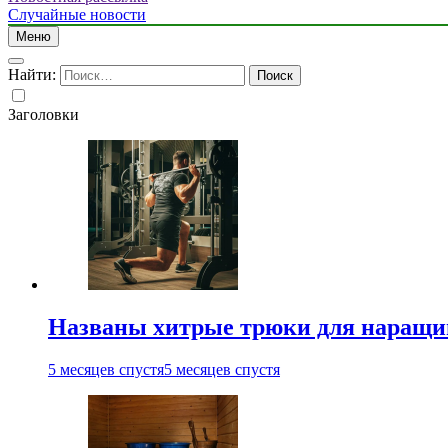
Случайные новости
Меню
Найти:
Заголовки
Названы хитрые трюки для наращи
5 месяцев спустя
5 месяцев спустя