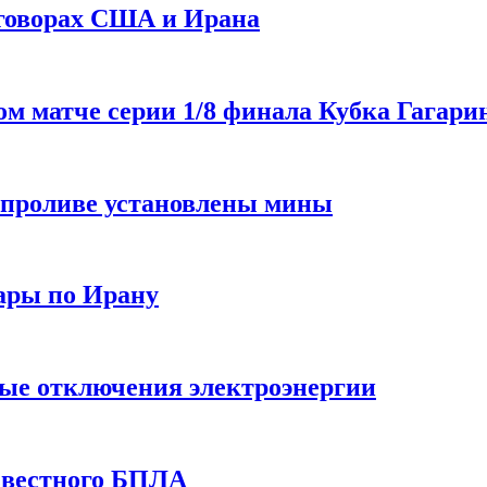
еговорах США и Ирана
 матче серии 1/8 финала Кубка Гагарин
 проливе установлены мины
ары по Ирану
ные отключения электроэнергии
звестного БПЛА