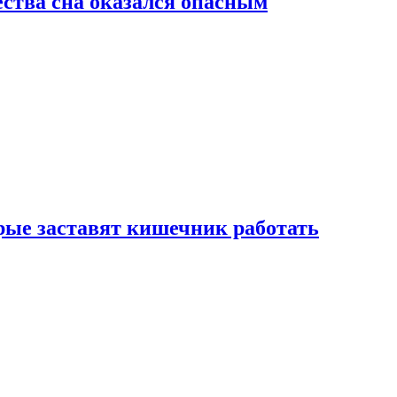
ства сна оказался опасным
рые заставят кишечник работать