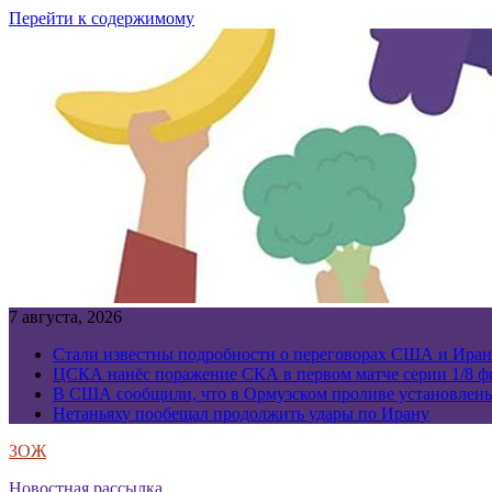
Перейти к содержимому
7 августа, 2026
Стали известны подробности о переговорах США и Иран
ЦСКА нанёс поражение СКА в первом матче серии 1/8 фи
В США сообщили, что в Ормузском проливе установлен
Нетаньяху пообещал продолжить удары по Ирану
ЗОЖ
Новостная рассылка