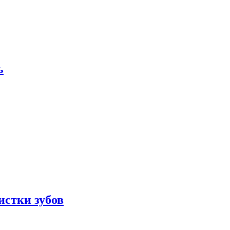
ь
истки зубов