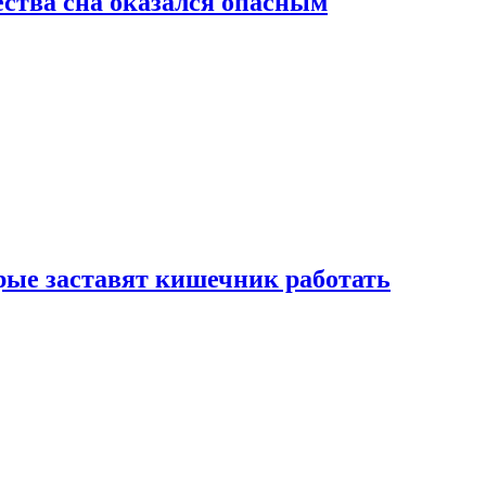
ства сна оказался опасным
рые заставят кишечник работать