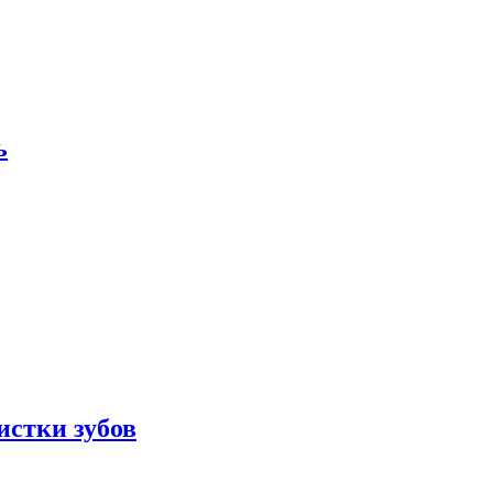
ь
истки зубов