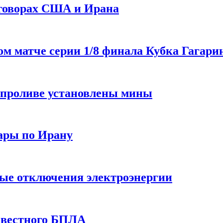
еговорах США и Ирана
 матче серии 1/8 финала Кубка Гагарин
 проливе установлены мины
ары по Ирану
ные отключения электроэнергии
звестного БПЛА