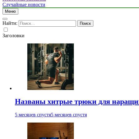
Случайные новости
Меню
Найти:
Заголовки
Названы хитрые трюки для наращи
5 месяцев спустя
5 месяцев спустя