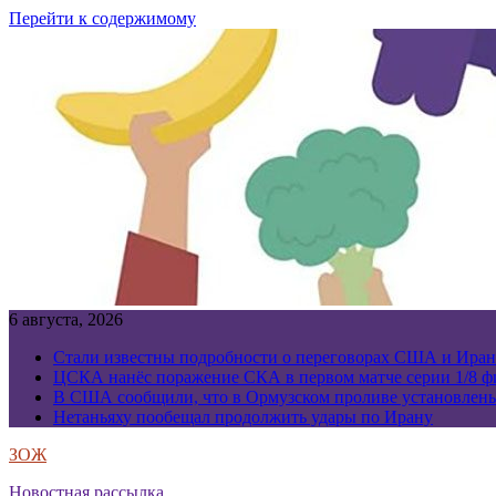
Перейти к содержимому
6 августа, 2026
Стали известны подробности о переговорах США и Иран
ЦСКА нанёс поражение СКА в первом матче серии 1/8 фи
В США сообщили, что в Ормузском проливе установлен
Нетаньяху пообещал продолжить удары по Ирану
ЗОЖ
Новостная рассылка