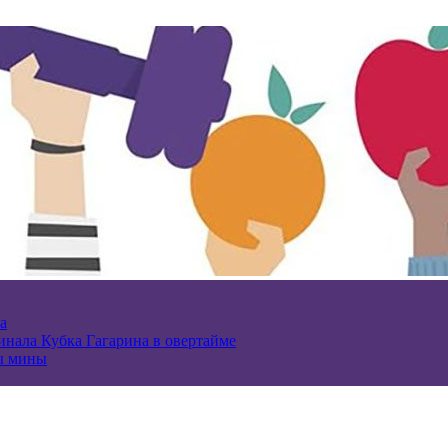
а
нала Кубка Гагарина в овертайме
ы мины