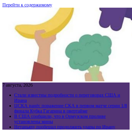
Перейти к содержимому
7 августа, 2026
Стали известны подробности о переговорах США и
Ирана
ЦСКА нанёс поражение СКА в первом матче серии 1/8
финала Кубка Гагарина в овертайме
В США сообщили, что в Ормузском проливе
установлены мины
Нетаньяху пообещал продолжить удары по Ирану