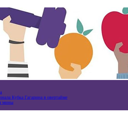
а
нала Кубка Гагарина в овертайме
ы мины