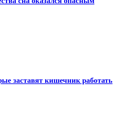
ства сна оказался опасным
рые заставят кишечник работать