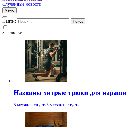
Случайные новости
Меню
Найти:
Заголовки
Названы хитрые трюки для наращи
5 месяцев спустя
5 месяцев спустя