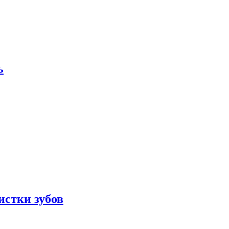
ь
истки зубов