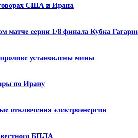
еговорах США и Ирана
 матче серии 1/8 финала Кубка Гагарин
 проливе установлены мины
ары по Ирану
ные отключения электроэнергии
звестного БПЛА