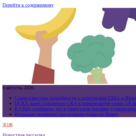
Перейти к содержимому
6 августа, 2026
Стали известны подробности о переговорах США и Иран
ЦСКА нанёс поражение СКА в первом матче серии 1/8 фи
В США сообщили, что в Ормузском проливе установлен
Нетаньяху пообещал продолжить удары по Ирану
ЗОЖ
Новостная рассылка