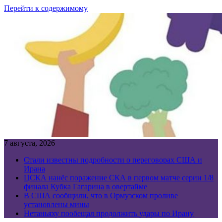
Перейти к содержимому
7 августа, 2026
Стали известны подробности о переговорах США и
Ирана
ЦСКА нанёс поражение СКА в первом матче серии 1/8
финала Кубка Гагарина в овертайме
В США сообщили, что в Ормузском проливе
установлены мины
Нетаньяху пообещал продолжить удары по Ирану