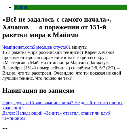
Теннис
«Всё не задалось с самого начала».
Хачанов — о поражении от 151-й
ракетки мира в Майами
Чемпионат.com
5 месяцев спустя
0
1 минуты
15-я ракетка мира российский теннисист Карен Хачанов
прокомментировал поражение в матче третьего круга
«Мастерса» в Майами от испанца Мартина Ландалус-
Лакамбры (151-й номер рейтинга) со счётом 3:6, 6:7 (2:7). –
Видно, что ты расстроен. Очевидно, что ты показал не свой
лучший теннис. Что пошло не так?
Навигация по записям
Предыдущая:
Сняли зимние шины? Не делайте этого при их
хранении!
Далее:
Нападающий «Зенита» ответил, станет ли клуб
чемпионом