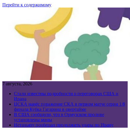
Перейти к содержимому
7 августа, 2026
Стали известны подробности о переговорах США и
Ирана
ЦСКА нанёс поражение СКА в первом матче серии 1/8
финала Кубка Гагарина в овертайме
В США сообщили, что в Ормузском проливе
установлены мины
Нетаньяху пообещал продолжить удары по Ирану