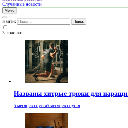
Случайные новости
Меню
Найти:
Заголовки
Названы хитрые трюки для наращи
5 месяцев спустя
5 месяцев спустя