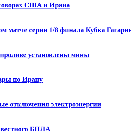
еговорах США и Ирана
 матче серии 1/8 финала Кубка Гагарин
 проливе установлены мины
ары по Ирану
ные отключения электроэнергии
звестного БПЛА