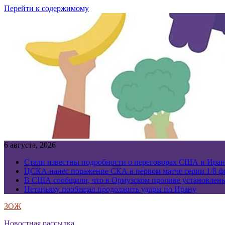
Перейти к содержимому
6 августа, 2026
Стали известны подробности о переговорах США и Иран
ЦСКА нанёс поражение СКА в первом матче серии 1/8 фи
В США сообщили, что в Ормузском проливе установлен
Нетаньяху пообещал продолжить удары по Ирану
ЗОЖ
Новостная рассылка