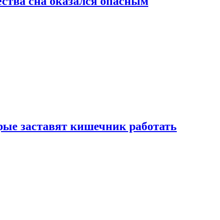
ства сна оказался опасным
рые заставят кишечник работать