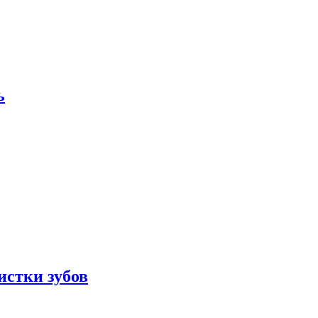
ь
истки зубов