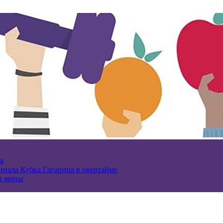
а
нала Кубка Гагарина в овертайме
ы мины