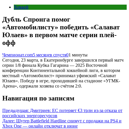
Хоккей
Дубль Спронга помог
«Автомобилисту» победить «Салават
Юлаев» в первом матче серии плей-
офф
Чемпионат.com
5 месяцев спустя
0
1 минуты
Сегодня, 23 марта, в Екатеринбурге завершился первый матч
серии 1/8 финала Кубка Гагарина — 2025 Восточной
конференции Континентальной хоккейной лиги, в котором
местный «Автомобилист» принимал уфимский «Салават
Юлаев». Победу в игре, проходившей на стадионе «УГМК-
Арена», одержали хозяева со счётом 2:0.
Навигация по записям
Предыдущая:
Дмитриев: ЕС потеряет €3 трлн из-за отказа от
российских энергоресурсов
Далее:
Шутер Battlefield Hardline снимут с продажи на PS4 и
Xbox One — онлайн отключат в июне