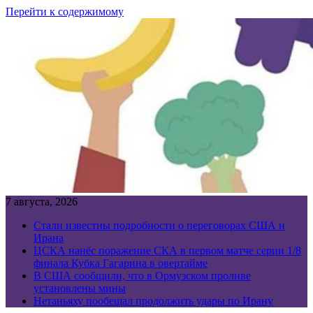
Перейти к содержимому
7 августа, 2026
Стали известны подробности о переговорах США и
Ирана
ЦСКА нанёс поражение СКА в первом матче серии 1/8
финала Кубка Гагарина в овертайме
В США сообщили, что в Ормузском проливе
установлены мины
Нетаньяху пообещал продолжить удары по Ирану