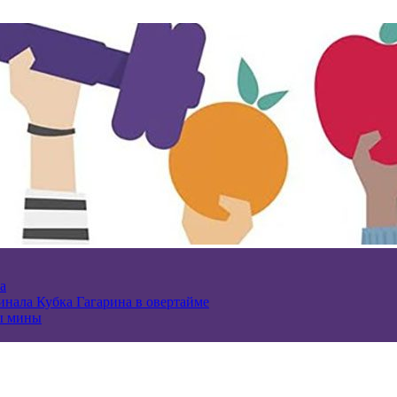
а
нала Кубка Гагарина в овертайме
ы мины