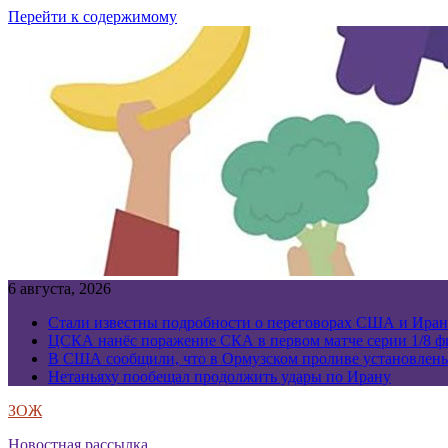
Перейти к содержимому
6 августа, 2026
Стали известны подробности о переговорах США и Иран
ЦСКА нанёс поражение СКА в первом матче серии 1/8 фи
В США сообщили, что в Ормузском проливе установлен
Нетаньяху пообещал продолжить удары по Ирану
ЗОЖ
Новостная рассылка