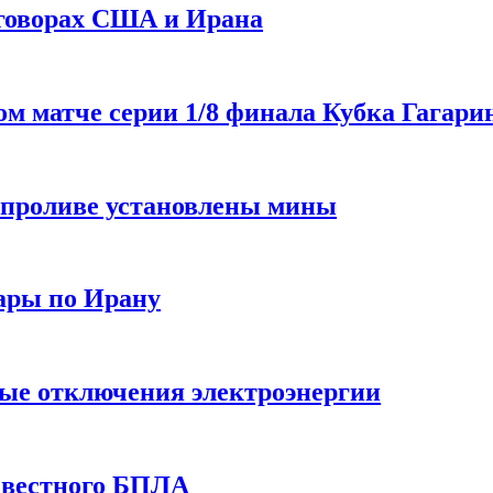
еговорах США и Ирана
 матче серии 1/8 финала Кубка Гагарин
 проливе установлены мины
ары по Ирану
ные отключения электроэнергии
звестного БПЛА