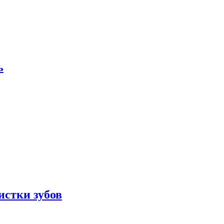
ь
истки зубов