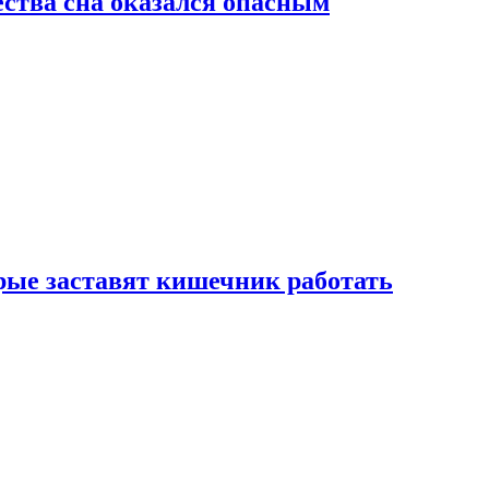
ства сна оказался опасным
рые заставят кишечник работать