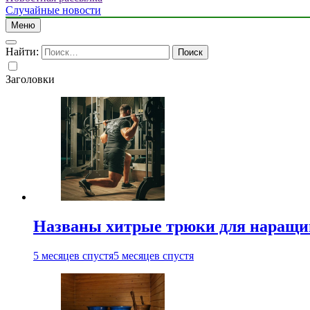
Случайные новости
Меню
Найти:
Заголовки
Названы хитрые трюки для наращи
5 месяцев спустя
5 месяцев спустя