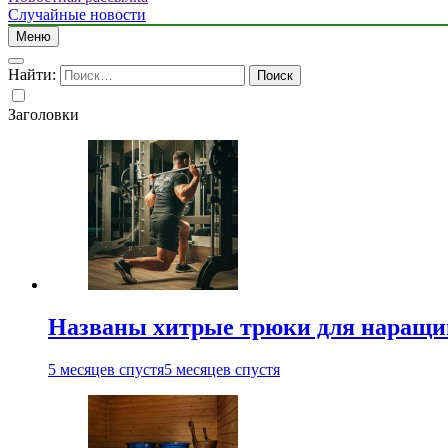
Случайные новости
Меню
Найти:
Заголовки
Названы хитрые трюки для наращи
5 месяцев спустя
5 месяцев спустя