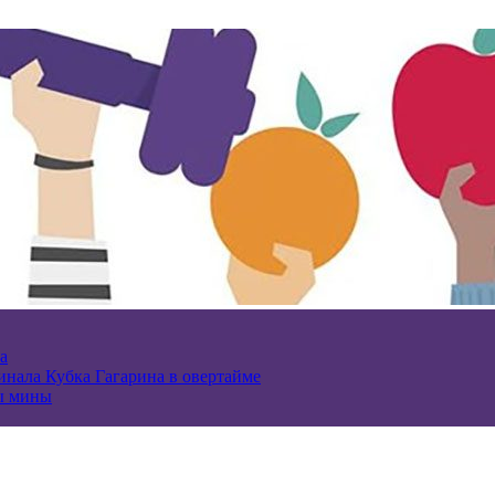
а
нала Кубка Гагарина в овертайме
ы мины