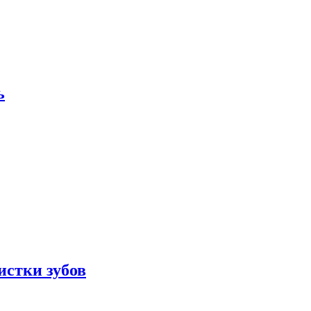
ь
истки зубов