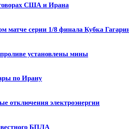
еговорах США и Ирана
 матче серии 1/8 финала Кубка Гагарин
 проливе установлены мины
ары по Ирану
ные отключения электроэнергии
звестного БПЛА