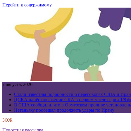
Перейти к содержимому
7 августа, 2026
Стали известны подробности о переговорах США и Иран
ЦСКА нанёс поражение СКА в первом матче серии 1/8 фи
В США сообщили, что в Ормузском проливе установлен
Нетаньяху пообещал продолжить удары по Ирану
ЗОЖ
Новостная рассылка