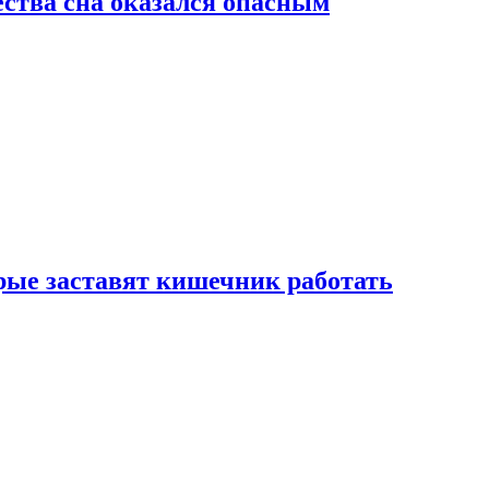
ства сна оказался опасным
рые заставят кишечник работать