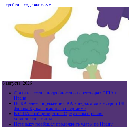
Перейти к содержимому
6 августа, 2026
Стали известны подробности о переговорах США и
Ирана
ЦСКА нанёс поражение СКА в первом матче серии 1/8
финала Кубка Гагарина в овертайме
В США сообщили, что в Ормузском проливе
установлены мины
Нетаньяху пообещал продолжить удары по Ирану