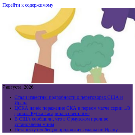
Перейти к содержимому
7 августа, 2026
Стали известны подробности о переговорах США и
Ирана
ЦСКА нанёс поражение СКА в первом матче серии 1/8
финала Кубка Гагарина в овертайме
В США сообщили, что в Ормузском проливе
установлены мины
Нетаньяху пообещал продолжить удары по Ирану