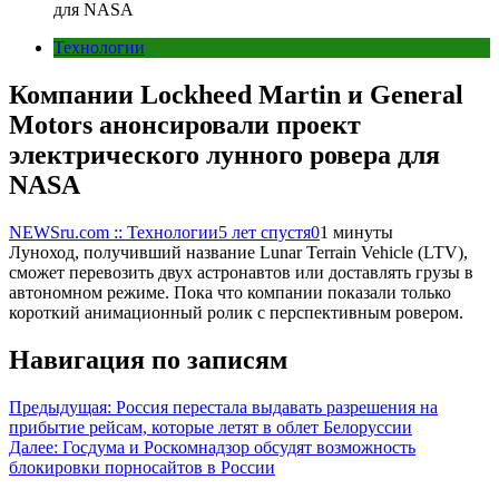
для NASA
Технологии
Компании Lockheed Martin и General
Motors анонсировали проект
электрического лунного ровера для
NASA
NEWSru.com :: Технологии
5 лет спустя
0
1 минуты
Луноход, получивший название Lunar Terrain Vehicle (LTV),
сможет перевозить двух астронавтов или доставлять грузы в
автономном режиме. Пока что компании показали только
короткий анимационный ролик с перспективным ровером.
Навигация по записям
Предыдущая:
Россия перестала выдавать разрешения на
прибытие рейсам, которые летят в облет Белоруссии
Далее:
Госдума и Роскомнадзор обсудят возможность
блокировки порносайтов в России