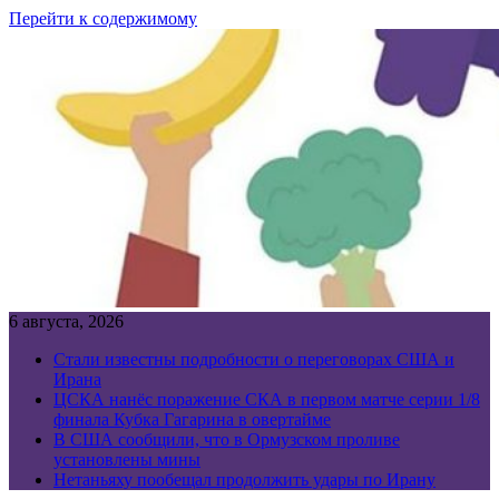
Перейти к содержимому
6 августа, 2026
Стали известны подробности о переговорах США и
Ирана
ЦСКА нанёс поражение СКА в первом матче серии 1/8
финала Кубка Гагарина в овертайме
В США сообщили, что в Ормузском проливе
установлены мины
Нетаньяху пообещал продолжить удары по Ирану