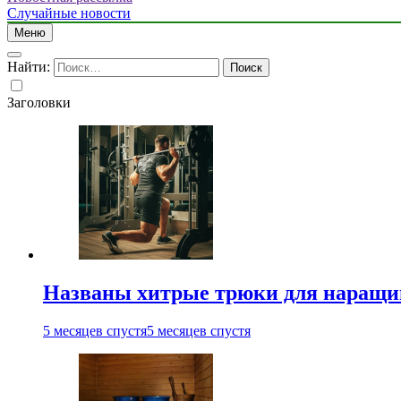
Случайные новости
Меню
Найти:
Заголовки
Названы хитрые трюки для наращи
5 месяцев спустя
5 месяцев спустя