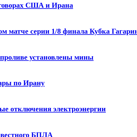
еговорах США и Ирана
 матче серии 1/8 финала Кубка Гагарин
 проливе установлены мины
ары по Ирану
ные отключения электроэнергии
звестного БПЛА