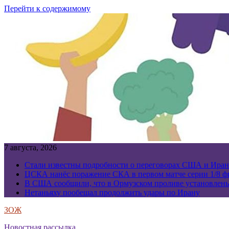
Перейти к содержимому
7 августа, 2026
Стали известны подробности о переговорах США и Иран
ЦСКА нанёс поражение СКА в первом матче серии 1/8 фи
В США сообщили, что в Ормузском проливе установлен
Нетаньяху пообещал продолжить удары по Ирану
ЗОЖ
Новостная рассылка