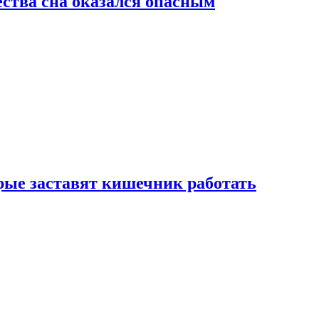
ства сна оказался опасным
рые заставят кишечник работать