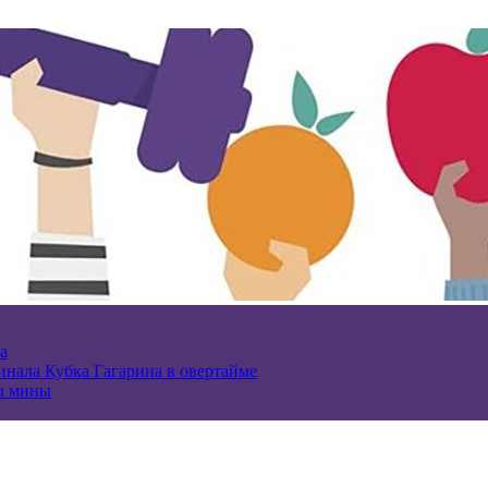
а
нала Кубка Гагарина в овертайме
ы мины