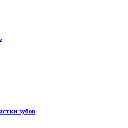
ь
истки зубов