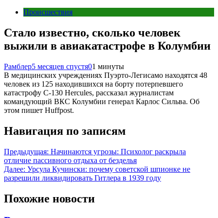
Происшествия
Стало известно, сколько человек
выжили в авиакатастрофе в Колумбии
Рамблер
5 месяцев спустя
0
1 минуты
В медицинских учреждениях Пуэрто-Легисамо находятся 48
человек из 125 находившихся на борту потерпевшего
катастрофу C-130 Hercules, рассказал журналистам
командующий ВКС Колумбии генерал Карлос Сильва. Об
этом пишет Huffpost.
Навигация по записям
Предыдущая:
Начинаются угрозы: Психолог раскрыла
отличие пассивного отдыха от безделья
Далее:
Урсула Кучински: почему советской шпионке не
разрешили ликвидировать Гитлера в 1939 году
Похожие новости