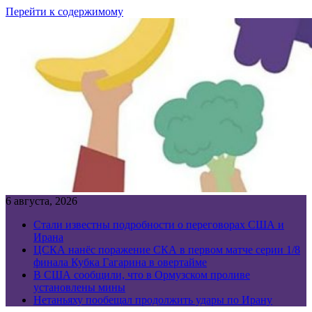
Перейти к содержимому
6 августа, 2026
Стали известны подробности о переговорах США и
Ирана
ЦСКА нанёс поражение СКА в первом матче серии 1/8
финала Кубка Гагарина в овертайме
В США сообщили, что в Ормузском проливе
установлены мины
Нетаньяху пообещал продолжить удары по Ирану