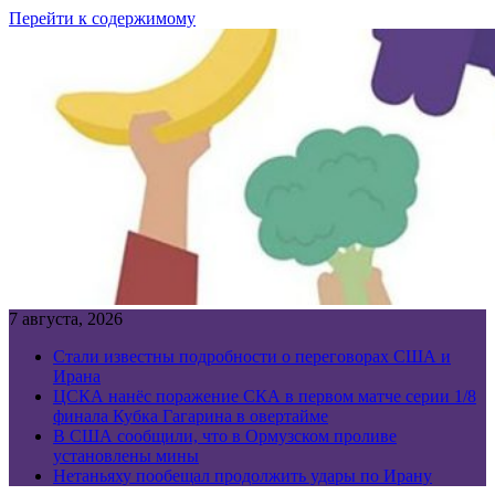
Перейти к содержимому
7 августа, 2026
Стали известны подробности о переговорах США и
Ирана
ЦСКА нанёс поражение СКА в первом матче серии 1/8
финала Кубка Гагарина в овертайме
В США сообщили, что в Ормузском проливе
установлены мины
Нетаньяху пообещал продолжить удары по Ирану