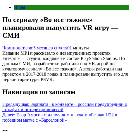
Игры
По сериалу «Во все тяжкие»
планировали выпустить VR-игру —
СМИ
Чемпионат.com
5 месяцев спустя
0
1 минуты
Издание MP1st рассказало о невыпущенных проектах
Firesprite — студии, входящей в состав PlayStation Studios. По
данным СМИ, разработчики работали над VR-игрой по
культовому сериалу «Во все тяжкие». Авторы работали над
проектом в 2017-2018 годах и планировали выпустить его для
первой гарнитуры PSVR.
Навигация по записям
Предыдущая:
Зарплата «в конверте»: россиян предупредили о
штрафах и потере привилегий
Далее:
Егор Амосов стал лучшим игроком «Реала» U22 в
победном матче с «Барселоной»