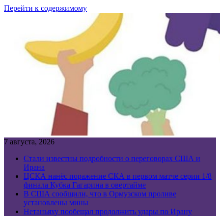
Перейти к содержимому
7 августа, 2026
Стали известны подробности о переговорах США и
Ирана
ЦСКА нанёс поражение СКА в первом матче серии 1/8
финала Кубка Гагарина в овертайме
В США сообщили, что в Ормузском проливе
установлены мины
Нетаньяху пообещал продолжить удары по Ирану