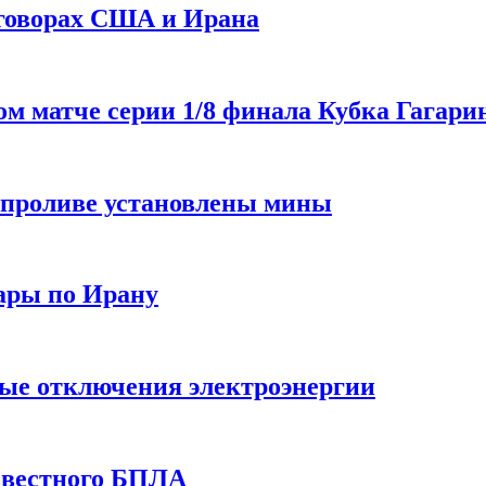
еговорах США и Ирана
 матче серии 1/8 финала Кубка Гагарин
 проливе установлены мины
ары по Ирану
ные отключения электроэнергии
звестного БПЛА