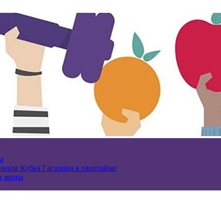
а
нала Кубка Гагарина в овертайме
ы мины