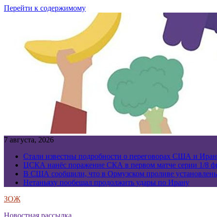
Перейти к содержимому
7 августа, 2026
Стали известны подробности о переговорах США и Иран
ЦСКА нанёс поражение СКА в первом матче серии 1/8 фи
В США сообщили, что в Ормузском проливе установлен
Нетаньяху пообещал продолжить удары по Ирану
ЗОЖ
Новостная рассылка