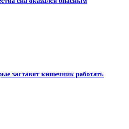
ства сна оказался опасным
рые заставят кишечник работать