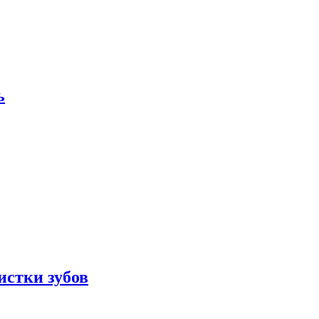
ь
истки зубов