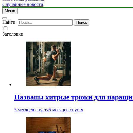
Случайные новости
Меню
Найти:
Заголовки
Названы хитрые трюки для наращи
5 месяцев спустя
5 месяцев спустя