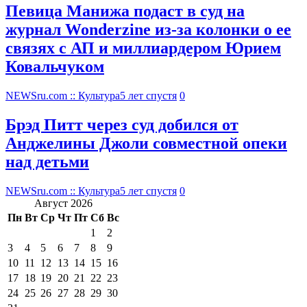
Певица Манижа подаст в суд на
журнал Wonderzine из-за колонки о ее
связях с АП и миллиардером Юрием
Ковальчуком
NEWSru.com :: Культура
5 лет спустя
0
Брэд Питт через суд добился от
Анджелины Джоли совместной опеки
над детьми
NEWSru.com :: Культура
5 лет спустя
0
Август 2026
Пн
Вт
Ср
Чт
Пт
Сб
Вс
1
2
3
4
5
6
7
8
9
10
11
12
13
14
15
16
17
18
19
20
21
22
23
24
25
26
27
28
29
30