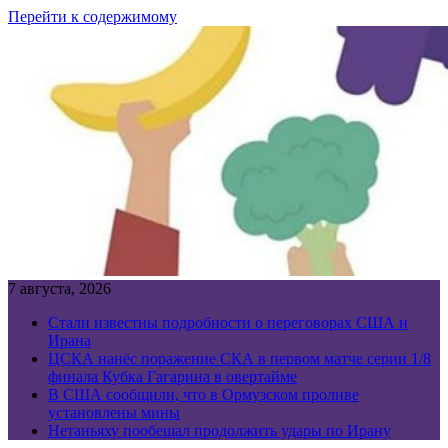
Перейти к содержимому
7 августа, 2026
Стали известны подробности о переговорах США и
Ирана
ЦСКА нанёс поражение СКА в первом матче серии 1/8
финала Кубка Гагарина в овертайме
В США сообщили, что в Ормузском проливе
установлены мины
Нетаньяху пообещал продолжить удары по Ирану