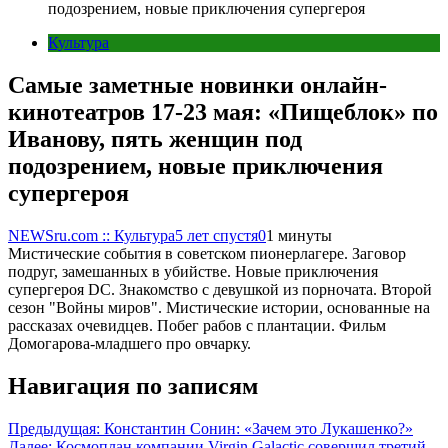
подозрением, новые приключения супергероя
Культура
Самые заметные новинки онлайн-
кинотеатров 17-23 мая: «Пищеблок» по
Иванову, пять женщин под
подозрением, новые приключения
супергероя
NEWSru.com :: Культура
5 лет спустя
0
1 минуты
Мистические события в советском пионерлагере. Заговор
подруг, замешанных в убийстве. Новые приключения
супергероя DC. Знакомство с девушкой из порночата. Второй
сезон "Войны миров". Мистические истории, основанные на
рассказах очевидцев. Побег рабов с плантации. Фильм
Домогарова-младшего про овчарку.
Навигация по записям
Предыдущая:
Константин Сонин: «Зачем это Лукашенко?»
Далее:
Космоплан компании Virgin Galactic совершил третий