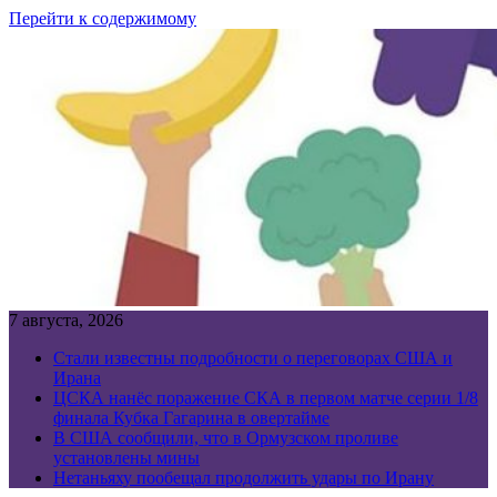
Перейти к содержимому
7 августа, 2026
Стали известны подробности о переговорах США и
Ирана
ЦСКА нанёс поражение СКА в первом матче серии 1/8
финала Кубка Гагарина в овертайме
В США сообщили, что в Ормузском проливе
установлены мины
Нетаньяху пообещал продолжить удары по Ирану