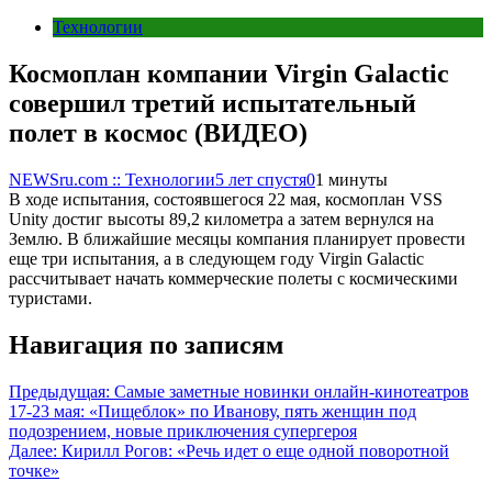
Технологии
Космоплан компании Virgin Galactic
совершил третий испытательный
полет в космос (ВИДЕО)
NEWSru.com :: Технологии
5 лет спустя
0
1 минуты
В ходе испытания, состоявшегося 22 мая, космоплан VSS
Unity достиг высоты 89,2 километра а затем вернулся на
Землю. В ближайшие месяцы компания планирует провести
еще три испытания, а в следующем году Virgin Galactic
рассчитывает начать коммерческие полеты с космическими
туристами.
Навигация по записям
Предыдущая:
Самые заметные новинки онлайн-кинотеатров
17-23 мая: «Пищеблок» по Иванову, пять женщин под
подозрением, новые приключения супергероя
Далее:
Кирилл Рогов: «Речь идет о еще одной поворотной
точке»