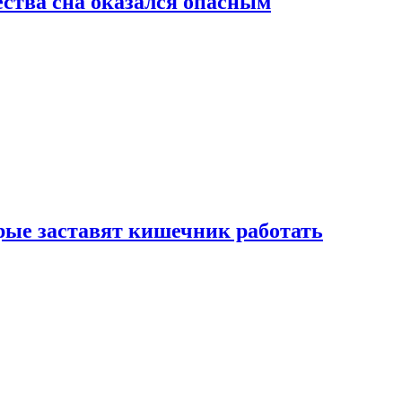
ства сна оказался опасным
рые заставят кишечник работать