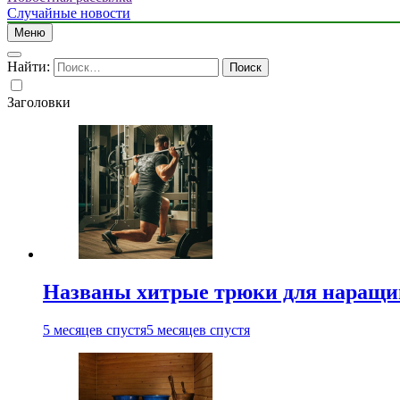
Случайные новости
Меню
Найти:
Заголовки
Названы хитрые трюки для наращи
5 месяцев спустя
5 месяцев спустя