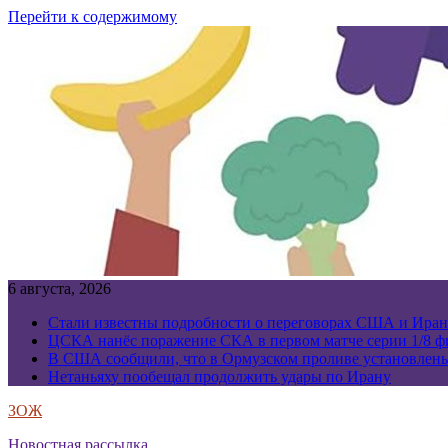
Перейти к содержимому
6 августа, 2026
Стали известны подробности о переговорах США и Иран
ЦСКА нанёс поражение СКА в первом матче серии 1/8 фи
В США сообщили, что в Ормузском проливе установлен
Нетаньяху пообещал продолжить удары по Ирану
ЗОЖ
Новостная рассылка