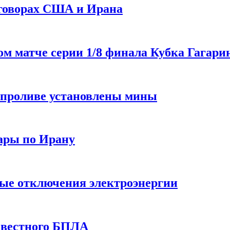
еговорах США и Ирана
 матче серии 1/8 финала Кубка Гагарин
 проливе установлены мины
ары по Ирану
ные отключения электроэнергии
звестного БПЛА