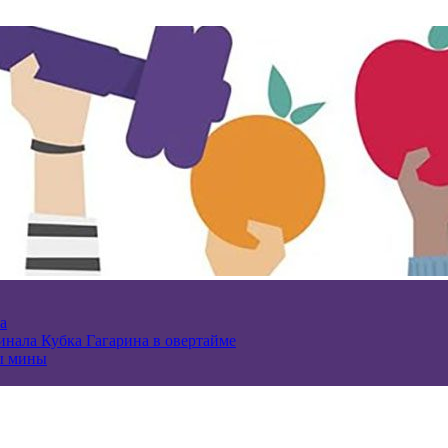
а
нала Кубка Гагарина в овертайме
ы мины