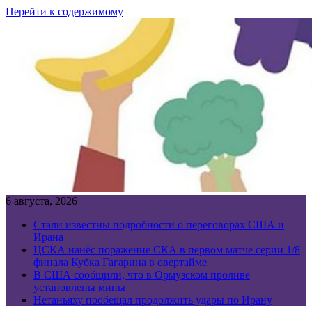
Перейти к содержимому
6 августа, 2026
Стали известны подробности о переговорах США и
Ирана
ЦСКА нанёс поражение СКА в первом матче серии 1/8
финала Кубка Гагарина в овертайме
В США сообщили, что в Ормузском проливе
установлены мины
Нетаньяху пообещал продолжить удары по Ирану