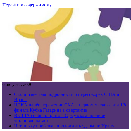
Перейти к содержимому
6 августа, 2026
Стали известны подробности о переговорах США и
Ирана
ЦСКА нанёс поражение СКА в первом матче серии 1/8
финала Кубка Гагарина в овертайме
В США сообщили, что в Ормузском проливе
установлены мины
Нетаньяху пообещал продолжить удары по Ирану