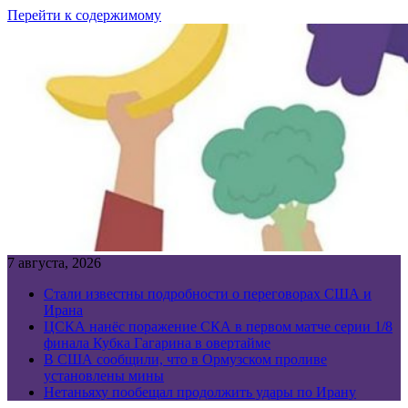
Перейти к содержимому
7 августа, 2026
Стали известны подробности о переговорах США и
Ирана
ЦСКА нанёс поражение СКА в первом матче серии 1/8
финала Кубка Гагарина в овертайме
В США сообщили, что в Ормузском проливе
установлены мины
Нетаньяху пообещал продолжить удары по Ирану