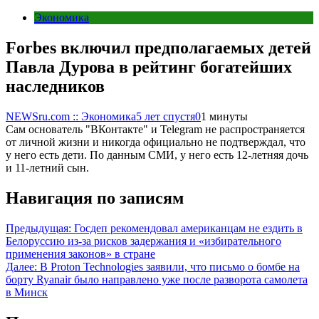
Экономика
Forbes включил предполагаемых детей
Павла Дурова в рейтинг богатейших
наследников
NEWSru.com :: Экономика
5 лет спустя
0
1 минуты
Сам основатель "ВКонтакте" и Telegram не распространяется
от личной жизни и никогда официально не подтверждал, что
у него есть дети. По данным СМИ, у него есть 12-летняя дочь
и 11-летний сын.
Навигация по записям
Предыдущая:
Госдеп рекомендовал американцам не ездить в
Белоруссию из-за рисков задержания и «избирательного
применения законов» в стране
Далее:
В Proton Technologies заявили, что письмо о бомбе на
борту Ryanair было направлено уже после разворота самолета
в Минск